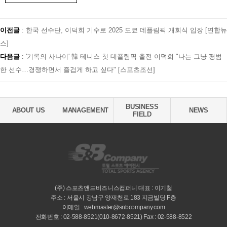
이전글
:
한국 선수단, 이덕희 기수로 2025 도쿄 데플림픽 개회식 입장 [연합뉴
스]
다음글
:
'기록의 사나이' 韓 테니스 첫 데플림픽 출전 이덕희 "나는 그냥 평범
한 선수…경쟁하면서 즐겁게 하고 싶다" [스포츠조선]
BUSINESS
ABOUT US
MANAGEMENT
NEWS
FIELD
(주) 스포츠앤드비즈니스컴퍼니 대표 : 이기철
주소 : 서울시 강남구 양재천로 183 지금빌딩 F층
이메일 : webmaster@snbcompany.com
전화번호 : 02-588-8521(010-8672-8521) Fax : 02-588-8522