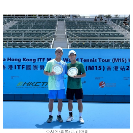
오찬영(왼쪽)과 이덕희