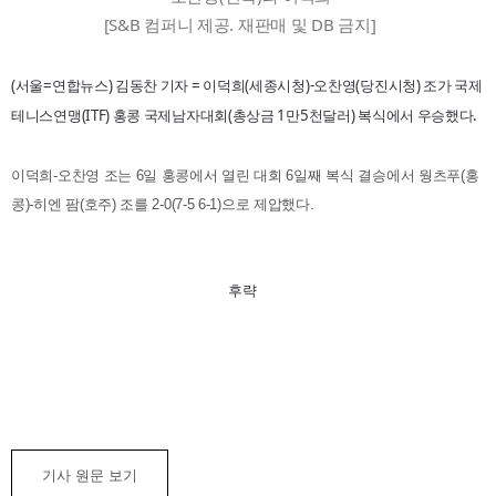
[S&B 컴퍼니 제공. 재판매 및 DB 금지]
(서울=연합뉴스) 김동찬 기자 = 이덕희(세종시청)-오찬영(당진시청) 조가 국제
테니스연맹(ITF) 홍콩 국제남자대회(총상금 1만5천달러) 복식에서 우승했다.
이덕희-오찬영 조는 6일 홍콩에서 열린 대회 6일째 복식 결승에서 웡츠푸(홍
콩)-히엔 팜(호주) 조를 2-0(7-5 6-1)으로 제압했다.
후략
기사 원문 보기