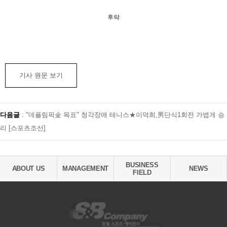
후략
기사 원문 보기
다음글
:
"데플림픽金 목표" 청각장애 테니스★이덕희,男단식1회전 가볍게 승
리 [스포츠조선]
BUSINESS
ABOUT US
MANAGEMENT
NEWS
FIELD